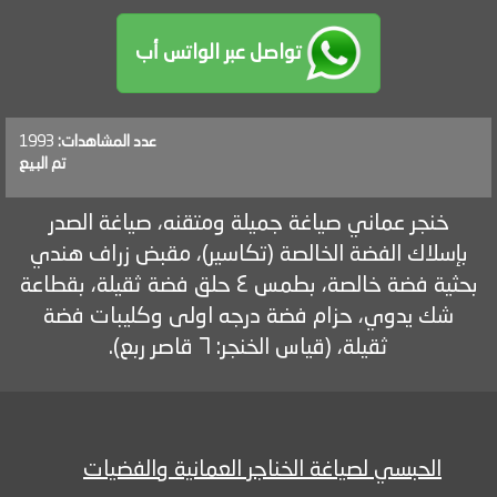
تواصل عبر الواتس أب
عدد المشاهدات:
1993
تم البيع
خنجر عماني صياغة جميلة ومتقنه، صياغة الصدر
بإسلاك الفضة الخالصة (تكاسير)، مقبض زراف هندي
بحثية فضة خالصة، بطمس ٤ حلق فضة ثقيلة، بقطاعة
شك يدوي، حزام فضة درجه اولى وكليبات فضة
ثقيلة، (قياس الخنجر: ٦ قاصر ربع).
الحبسي لصياغة الخناجر العمانية والفضيات