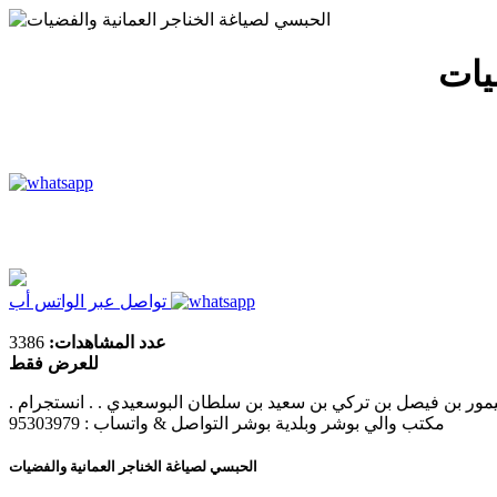
الرئيسية
نبذة عنا
تواصل معنا
يات
تواصل عبر الواتس أب
عدد المشاهدات:
3386
للعرض فقط
. سعيد بن تيمور بن فيصل بن تركي بن سعيد بن سلطان البوسعيدي . . انستجرام: @khanjer_oman : @khanjer_oman @khanjer_oman @khanjer_oman موقعنا : مسقط- الغبرة الجنوبية (جامع الرحمة) خلف
مكتب والي بوشر وبلدية بوشر التواصل & واتساب : 95303979
الحبسي لصياغة الخناجر العمانية والفضيات