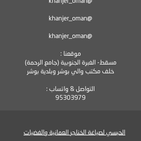
95303979
الحبسي لصياغة الخناجر العمانية والفضيات