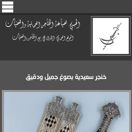
الحبسي لصياغة الخناجر العمانية والفضيات
الموقع العماني الأول في بيع الخناجر والفضيات
خنجر سعيدية بصوغ جميل ودقيق